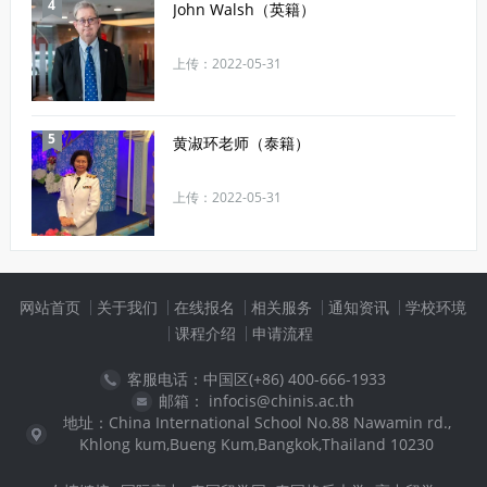
4
John Walsh（英籍）
上传：2022-05-31
5
黄淑环老师（泰籍）
上传：2022-05-31
网站首页
关于我们
在线报名
相关服务
通知资讯
学校环境
课程介绍
申请流程
客服电话：中国区(+86) 400-666-1933
邮箱： infocis@chinis.ac.th
地址：China International School No.88 Nawamin rd.,
Khlong kum,Bueng Kum,Bangkok,Thailand 10230