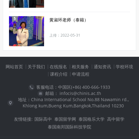
5
黄淑环老师（泰籍）
上传：2022-05-31
网站首页
关于我们
在线报名
相关服务
通知资讯
学校环境
课程介绍
申请流程
客服电话：中国区(+86) 400-666-1933
邮箱： infocis@chinis.ac.th
地址：China International School No.88 Nawamin rd.,
Khlong kum,Bueng Kum,Bangkok,Thailand 10230
友情链接:
国际高中
泰国留学网
泰国格乐大学
高中留学
泰国南邦国际科技学院