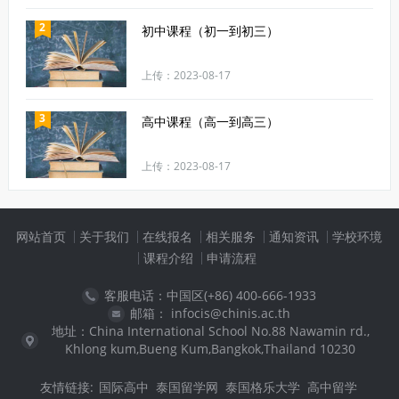
2
初中课程（初一到初三）
上传：2023-08-17
3
高中课程（高一到高三）
上传：2023-08-17
网站首页
关于我们
在线报名
相关服务
通知资讯
学校环境
课程介绍
申请流程
客服电话：中国区(+86) 400-666-1933
邮箱： infocis@chinis.ac.th
地址：China International School No.88 Nawamin rd.,
Khlong kum,Bueng Kum,Bangkok,Thailand 10230
友情链接:
国际高中
泰国留学网
泰国格乐大学
高中留学