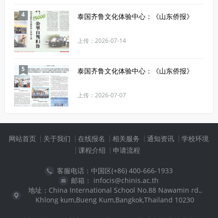
4
泰国齐鲁文化体验中心：《山东侨报》
上传：2026-07-14
5
泰国齐鲁文化体验中心：《山东侨报》
上传：2026-07-07
网站首页
关于我们
在线报名
相关服务
通知资讯
学校环境
课程介绍
申请流程
客服电话：中国区(+86) 400-666-1933
邮箱： infocis@chinis.ac.th
地址：China International School No.88 Nawamin rd.,
Khlong kum,Bueng Kum,Bangkok,Thailand 10230