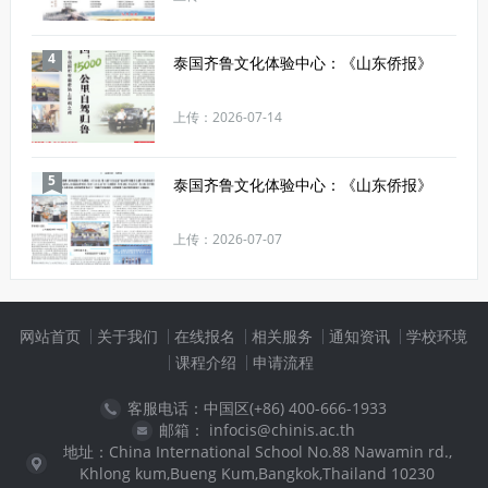
4
泰国齐鲁文化体验中心：《山东侨报》
上传：2026-07-14
5
泰国齐鲁文化体验中心：《山东侨报》
上传：2026-07-07
网站首页
关于我们
在线报名
相关服务
通知资讯
学校环境
课程介绍
申请流程
客服电话：中国区(+86) 400-666-1933
邮箱： infocis@chinis.ac.th
地址：China International School No.88 Nawamin rd.,
Khlong kum,Bueng Kum,Bangkok,Thailand 10230